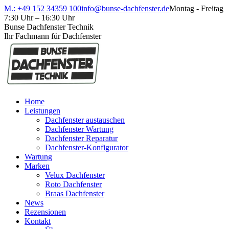
Zum
Facebook
M.: +49 152 34359 100
info@bunse-dachfenster.de
Montag - Freitag
Inhalt
page
7:30 Uhr – 16:30 Uhr
springen
opens
Bunse Dachfenster Technik
in
Ihr Fachmann für Dachfenster
new
window
Home
Leistungen
Dachfenster austauschen
Dachfenster Wartung
Dachfenster Reparatur
Dachfenster-Konfigurator
Wartung
Marken
Velux Dachfenster
Roto Dachfenster
Braas Dachfenster
News
Rezensionen
Kontakt