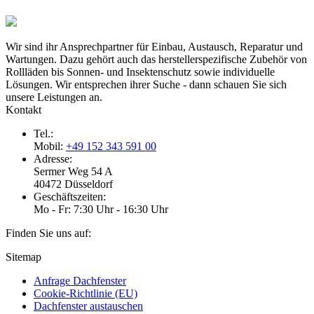
Wir sind ihr Ansprechpartner für Einbau, Austausch, Reparatur und
Wartungen. Dazu gehört auch das herstellerspezifische Zubehör von
Rollläden bis Sonnen- und Insektenschutz sowie individuelle
Lösungen. Wir entsprechen ihrer Suche - dann schauen Sie sich
unsere Leistungen an.
Kontakt
Tel.:
Mobil:
+49 152 343 591 00
Adresse:
Sermer Weg 54 A
40472 Düsseldorf
Geschäftszeiten:
Mo - Fr: 7:30 Uhr - 16:30 Uhr
Finden Sie uns auf:
Facebook
E-
Sitemap
page
Mail
Anfrage Dachfenster
opens
page
Cookie-Richtlinie (EU)
in
opens
Dachfenster austauschen
new
in