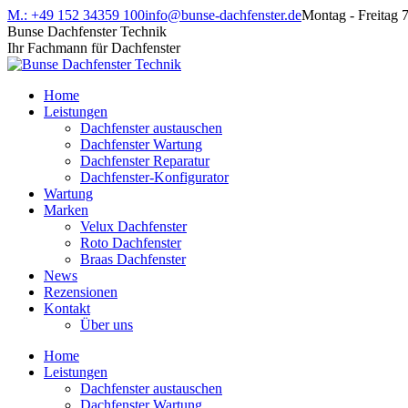
Zum
Facebook
M.: +49 152 34359 100
info@bunse-dachfenster.de
Montag - Freitag 
Inhalt
page
Bunse Dachfenster Technik
springen
opens
Ihr Fachmann für Dachfenster
in
new
Home
window
Leistungen
Dachfenster austauschen
Dachfenster Wartung
Dachfenster Reparatur
Dachfenster-Konfigurator
Wartung
Marken
Velux Dachfenster
Roto Dachfenster
Braas Dachfenster
News
Rezensionen
Kontakt
Über uns
Home
Leistungen
Dachfenster austauschen
Dachfenster Wartung