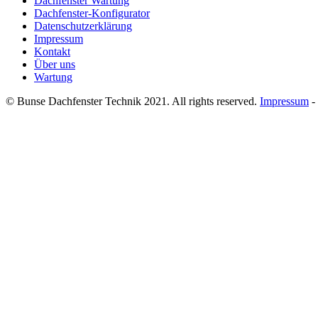
Dachfenster Wartung
window
Dachfenster-Konfigurator
Datenschutzerklärung
Impressum
Kontakt
Über uns
Wartung
© Bunse Dachfenster Technik 2021. All rights reserved.
Impressum
-