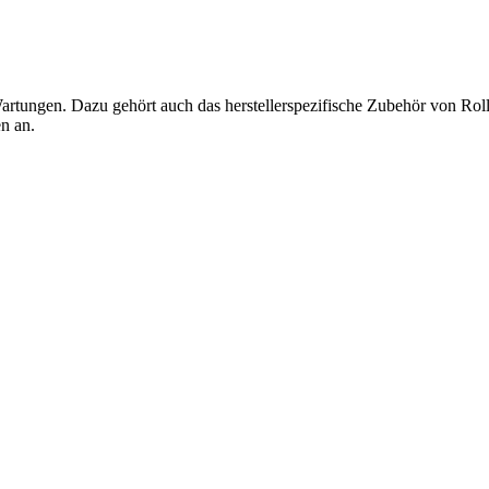
are
nkedIn
artungen. Dazu gehört auch das herstellerspezifische Zubehör von Rol
n an.