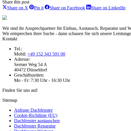
Share this post
Share
Share
Share
Sh
Share on X
Pin it
Share on Facebook
Share on LinkedIn
on
on
on
on
X
Pinterest
Facebook
Li
Wir sind ihr Ansprechpartner für Einbau, Austausch, Reparatur und W
Wir entsprechen ihrer Suche - dann schauen Sie sich unsere Leistunge
Kontakt
Tel.:
Mobil:
+49 152 343 591 00
Adresse:
Sermer Weg 54 A
40472 Düsseldorf
Geschäftszeiten:
Mo - Fr: 7:30 Uhr - 16:30 Uhr
Finden Sie uns auf:
Facebook
E-
Sitemap
page
Mail
Anfrage Dachfenster
opens
page
Cookie-Richtlinie (EU)
in
opens
Dachfenster austauschen
new
in
Dachfenster Reparatur
window
new